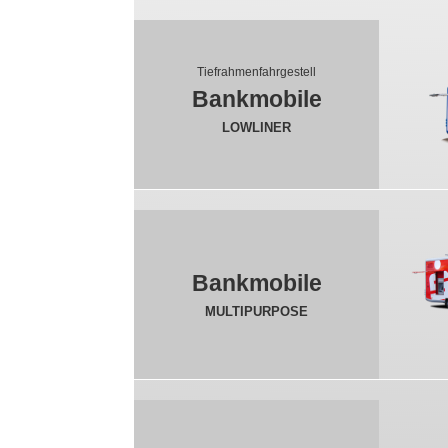
Tiefrahmenfahrgestell
Bankmobile
LOWLINER
Bankmobile
MULTIPURPOSE